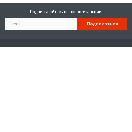
Подписывайтесь на новости и акции:
Компания
О компании
Отзывы
Вакансии
Каталог
Мототехника
Водная техника
Экипировка
Запчасти / Аксессуары / Свечи / Фильтры