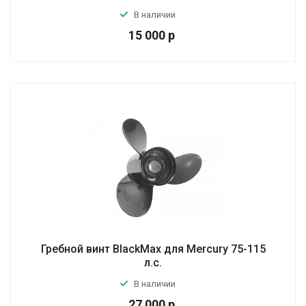
В наличии
15 000
р
Гребной винт BlackMax для Mercury 75-115
л.с.
В наличии
27 000
р