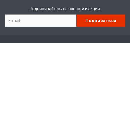
Подписывайтесь на новости и акции:
Компания
О компании
Отзывы
Вакансии
Каталог
Мототехника
Водная техника
Экипировка
Запчасти / Аксессуары / Свечи / Фильтры