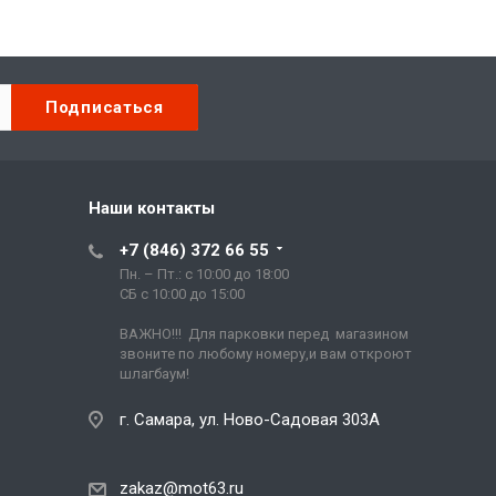
Наши контакты
+7 (846) 372 66 55
Пн. – Пт.: с 10:00 до 18:00
СБ с 10:00 до 15:00
ВАЖНО!!! Для парковки перед магазином
звоните по любому номеру,и вам откроют
шлагбаум!
г. Самара, ул. Ново-Садовая 303А
zakaz@mot63.ru