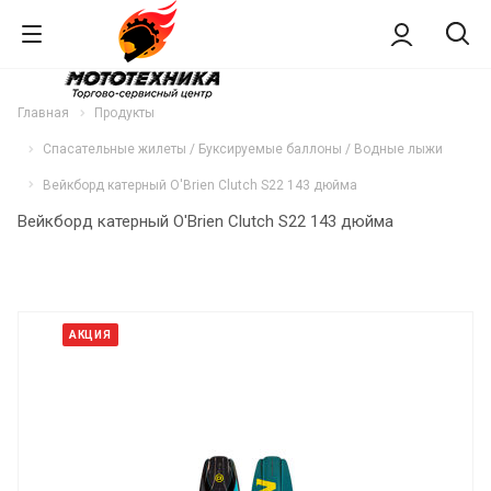
Главная
Продукты
Спасательные жилеты / Буксируемые баллоны / Водные лыжи
Вейкборд катерный O'Brien Clutch S22 143 дюйма
Вейкборд катерный O'Brien Clutch S22 143 дюйма
АКЦИЯ