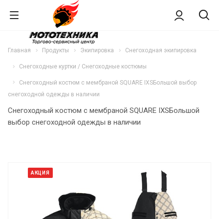
Главная
Продукты
Экипировка
Снегоходная экипировка
Снегоходные куртки / Снегоходные костюмы
Снегоходный костюм с мембраной SQUARE IXSБольшой выбор
снегоходной одежды в наличии
Снегоходный костюм с мембраной SQUARE IXSБольшой
выбор снегоходной одежды в наличии
АКЦИЯ