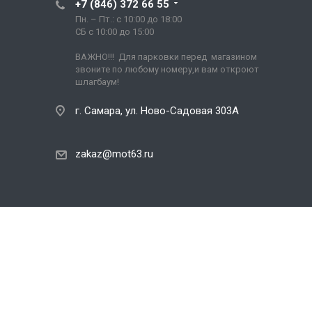
+7 (846) 372 66 55
Пн. – Пт.: с 10:00 до 18:00
СБ с 10:00 до 15:00
ВАЖНО!!! Для парковки перед магазином
звоните по любому номеру,и вам откроют
шлагбаум!
г. Самара, ул. Ново-Садовая 303А
zakaz@mot63.ru