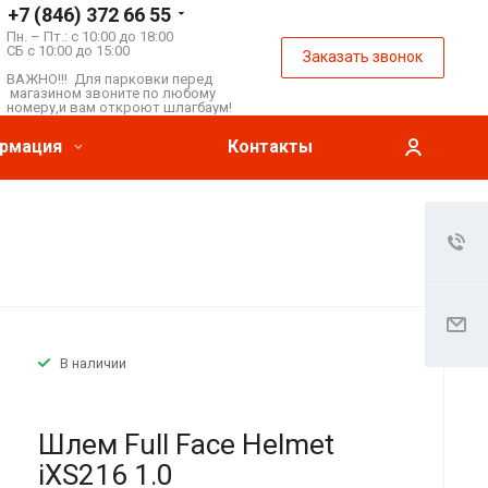
+7 (846) 372 66 55
Пн. – Пт.: с 10:00 до 18:00
СБ с 10:00 до 15:00
Заказать звонок
ВАЖНО!!! Для парковки перед
магазином звоните по любому
номеру,и вам откроют шлагбаум!
рмация
Контакты
В наличии
Шлем Full Face Helmet
iXS216 1.0