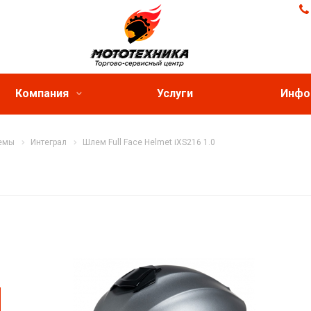
Компания
Услуги
Инфо
емы
Интеграл
Шлем Full Face Helmet iXS216 1.0