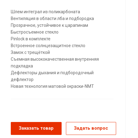
Шлем интеграл из поликарбоната
Вентиляция в области лба и подбородка
Прозрачное, устойчивое к царапинам
Быстросъемное стекло
Pinlock в комплекте
Встроенное солнцезащитное стекло
Замок с трещёткой
Съемная высококачественная внутренняя
подкладка
Дефлекторы дыхания и подбородочный
дефлектор
Новая технология матовой окраски-NMT
Заказать товар
Задать вопрос