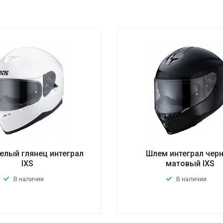
елый глянец интеграл
Шлем интеграл чер
IXS
матовый IXS
В наличии
В наличии