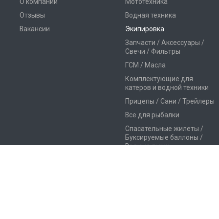
О компании
Мототехника
Отзывы
Водная техника
Вакансии
Экипировка
Запчасти / Аксессуары /
Свечи / Фильтры
ГСМ / Масла
Комплектующие для
катеров и водной техники
Прицепы / Сани / Трейлеры
Все для рыбалки
Спасательные жилеты /
Буксируемые баллоны /
Водные лыжи
Генераторы
© Мототехника в Самаре - квадроциклы, снегоходы, мотоциклы, 