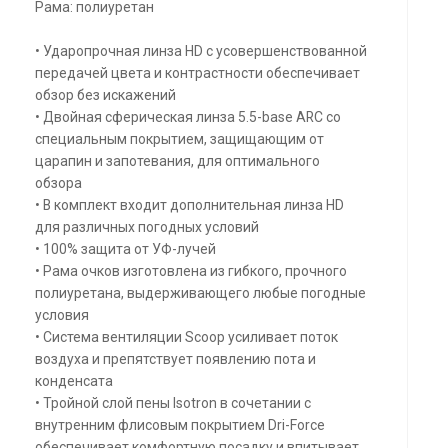
Рама: полиуретан
• Ударопрочная линза HD с усовершенствованной
передачей цвета и контрастности обеспечивает
обзор без искажений
• Двойная сферическая линза 5.5-base ARC со
специальным покрытием, защищающим от
царапин и запотевания, для оптимального
обзора
• В комплект входит дополнительная линза HD
для различных погодных условий
• 100% защита от УФ-лучей
• Рама очков изготовлена из гибкого, прочного
полиуретана, выдерживающего любые погодные
условия
• Система вентиляции Scoop усиливает поток
воздуха и препятствует появлению пота и
конденсата
• Тройной слой пены Isotron в сочетании с
внутренним флисовым покрытием Dri-Force
обеспечивает комфортную посадку и впитывает