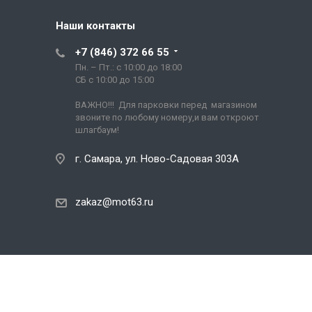
Наши контакты
+7 (846) 372 66 55
Пн. – Пт.: с 10:00 до 18:00
СБ с 10:00 до 15:00
ВАЖНО!!! Для парковки перед магазином
звоните по любому номеру,и вам откроют
шлагбаум!
г. Самара, ул. Ново-Садовая 303А
zakaz@mot63.ru