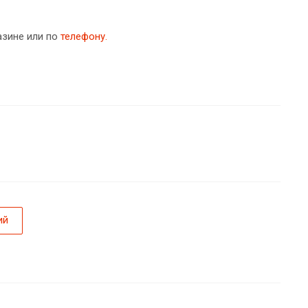
азине или по
телефону.
ий