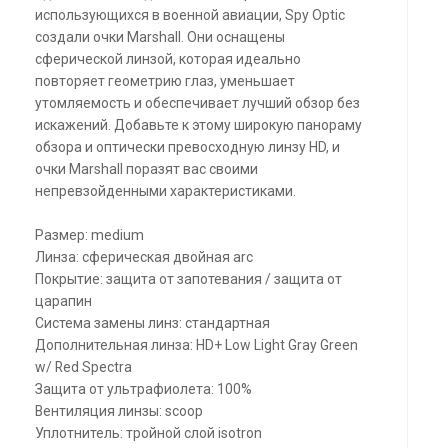
использующихся в военной авиации, Spy Optic
создали очки Marshall. Они оснащены
сферической линзой, которая идеально
повторяет геометрию глаз, уменьшает
утомляемость и обеспечивает лучший обзор без
искажений. Добавьте к этому широкую панораму
обзора и оптически превосходную линзу HD, и
очки Marshall поразят вас своими
непревзойденными характеристиками.
Размер: medium
Линза: сферическая двойная arc
Покрытие: защита от запотевания / защита от
царапин
Система замены линз: стандартная
Дополнительная линза: HD+ Low Light Gray Green
w/ Red Spectra
Защита от ультрафиолета: 100%
Вентиляция линзы: scoop
Уплотнитель: тройной слой isotron